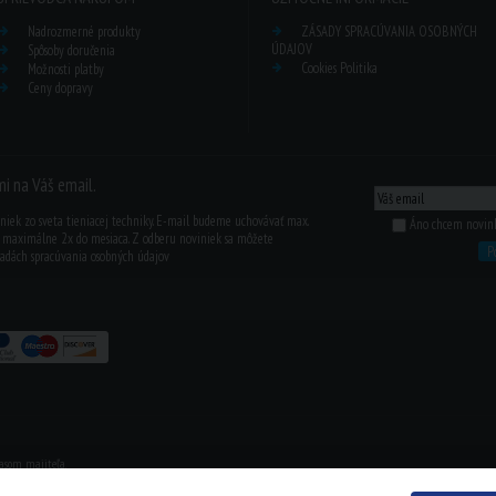
Nadrozmerné produkty
ZÁSADY SPRACÚVANIA OSOBNÝCH
ÚDAJOV
Spôsoby doručenia
Cookies Politika
Možnosti platby
Ceny dopravy
i na Váš email.
iniek zo sveta tieniacej techniky. E-mail budeme uchovávať max.
Áno chcem novinky
ť maximálne 2x do mesiaca. Z odberu noviniek sa môžete
P
sadách spracúvania osobných údajov
asom majiteľa.