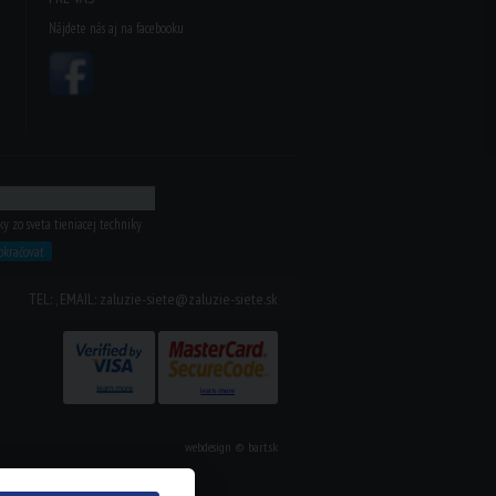
Nájdete nás aj na facebooku
 zo sveta tieniacej techniky
okračovať
TEL: , EMAIL: zaluzie-siete@zaluzie-siete.sk
webdesign
©
bart.sk