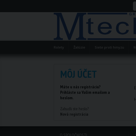
Rolety
Žalúzie
Siete proti hmyzu
M
MÔJ ÚČET
Máte u nás registráciu?
E
Prihláste sa Vaším emailom a
heslom.
H
Zabudli ste heslo?
Nová registrácia
O SPOLOČNOSTI