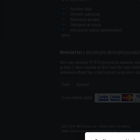
Kontakné údaje
Obchodné podmienky
Reklamačný poriadok
Odstúpenie od zmluvy
Alternatívne riešenie spotrebiteľských
sporov
Newsletter
s aktuálnymi akciovými ponukam
Váš e-mail potrebuje M-TECH group s.r.o. na zasielanie nov
po dobu 5 rokov a novinky na Váš e-mail Vám budú chodi
kedykoľvek odhl.ásiť. Viac o Vašich právach sa dozviete v
zá
Úvod
Kontakt
U nás môžete platiť:
2012 (c) M-TECH group s.r.o. - všetky práva vyhradené.
Obsah www stránky je možné používať len s písomným súhl