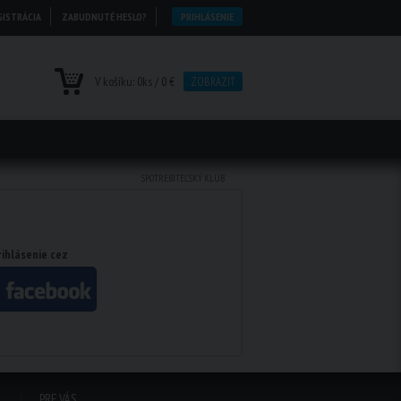
GISTRÁCIA
ZABUDNUTÉ HESLO?
PRIHLÁSENIE
V košíku:
0
ks /
0 €
ZOBRAZIŤ
SPOTREBITEĽSKÝ KLUB
rihlásenie cez
PRE VÁS