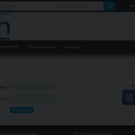
RE
Všetky kategórie
OSKYTECH
Pre strešné okná
Parapety
P
mail
eslo
SPRIEVODCA NÁKUPOM
UŽITOČNÉ INFORMÁCIE