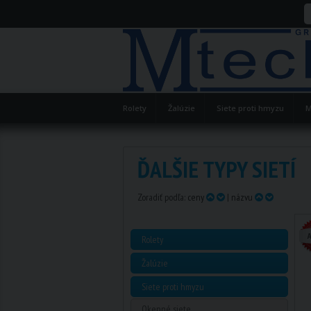
Rolety
Žalúzie
Siete proti hmyzu
M
ĎALŠIE TYPY SIETÍ
Zoradiť podľa:
ceny
|
názvu
Rolety
Žalúzie
Siete proti hmyzu
Okenné siete