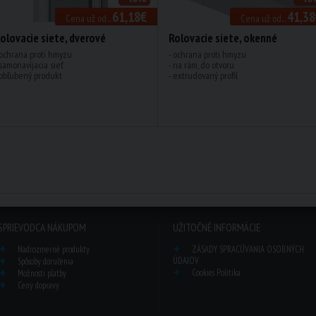
61,18€
41,38
Cena už od...
Cena už od...
olovacie siete, dverové
Rolovacie siete, okenné
 ochrana proti hmyzu
- ochrana proti hmyzu
 samonavíjacia sieť
- na rám, do otvoru
 obľubený produkt
- extrudovaný profil
SPRIEVODCA NÁKUPOM
UŽITOČNÉ INFORMÁCIE
Nadrozmerné produkty
ZÁSADY SPRACÚVANIA OSOBNÝCH
ÚDAJOV
Spôsoby doručenia
Cookies Politika
Možnosti platby
Ceny dopravy