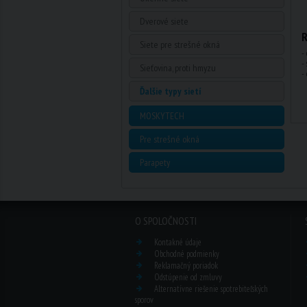
Dverové siete
R
Siete pre strešné okná
-
-
Sieťovina, proti hmyzu
-
Ďalšie typy sietí
MOSKYTECH
Pre strešné okná
Parapety
O SPOLOČNOSTI
Kontakné údaje
Obchodné podmienky
Reklamačný poriadok
Odstúpenie od zmluvy
Alternatívne riešenie spotrebiteľských
sporov