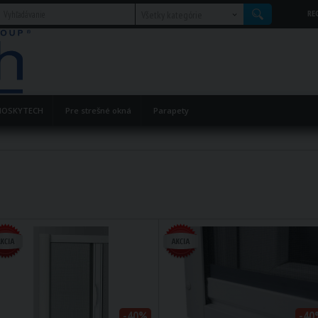
RE
Všetky kategórie
OSKYTECH
Pre strešné okná
Parapety
-40%
-40