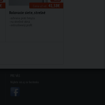
€
41,38€
Cena už od...
Rolovacie siete, strešné
- ochrana proti hmyzu
- na strešné okná
- extrudovaný profil
PRE VÁS
Nájdete nás aj na facebooku