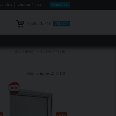
GISTRÁCIA
ZABUDNUTÉ HESLO?
PRIHLÁSENIE
V košíku:
0
ks /
0 €
ZOBRAZIŤ
ÚVOD
/
SIETE PROTI HMYZU
/
ĎALŠIE TYPY SIETÍ
Počet na stránke:
12
|
24
|
48
%
-40%