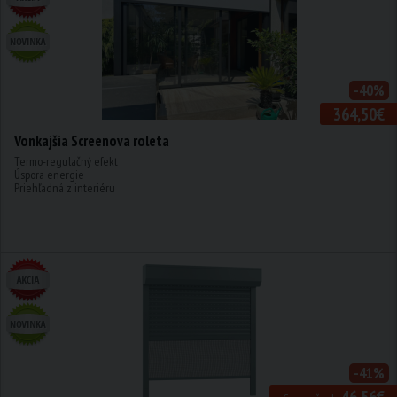
-40%
364,50€
Vonkajšia Screenova roleta
Termo-regulačný efekt
Úspora energie
Priehľadná z interiéru
-41%
46,56€