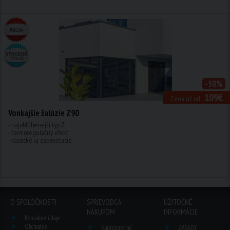
-50%
109€
Cena už od...
Vonkajšie žalúzie Z90
- najobľúbenejší typ Z
- termoregulačný efekt
- klasické aj zaomietacie
O SPOLOČNOSTI
SPRIEVODCA
UŽITOČNÉ
NÁKUPOM
INFORMÁCIE
Kontakné údaje
Obchodné
Nadrozmerné
ZÁSADY