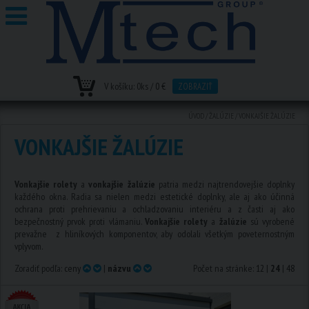
V košíku:
0
ks /
0 €
ZOBRAZIŤ
ÚVOD
/
ŽALÚZIE
/
VONKAJŠIE ŽALÚZIE
VONKAJŠIE ŽALÚZIE
Vonkajšie rolety
a
vonkajšie žalúzie
patria medzi najtrendovejšie doplnky
každého okna. Radia sa nielen medzi estetické doplnky, ale aj ako účinná
ochrana proti prehrievaniu a ochladzovaniu interiéru a z časti aj ako
bezpečnostný prvok proti vlámaniu.
Vonkajšie rolety
a
žalúzie
sú vyrobené
prevažne z hliníkových komponentov, aby odolali všetkým poveternostným
vplyvom.
Zoradiť podľa:
ceny
|
názvu
Počet na stránke:
12
|
24
|
48