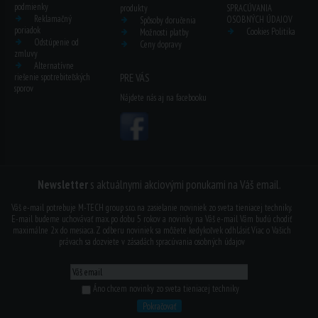
podmienky
produkty
SPRACÚVANIA
Reklamačný
OSOBNÝCH ÚDAJOV
Spôsoby doručenia
poriadok
Cookies Politika
Možnosti platby
Odstúpenie od
Ceny dopravy
zmluvy
Alternatívne
riešenie spotrebiteľských
PRE VÁS
sporov
Nájdete nás aj na facebooku
Newsletter
s aktuálnymi akciovými ponukami na Váš email.
Váš e-mail potrebuje M-TECH group s.r.o. na zasielanie noviniek zo sveta tieniacej techniky.
E-mail budeme uchovávať max. po dobu 5 rokov a novinky na Váš e-mail Vám budú chodiť
maximálne 2x do mesiaca. Z odberu noviniek sa môžete kedykoľvek odhl.ásiť. Viac o Vašich
právach sa dozviete v
zásadách spracúvania osobných údajov
Áno chcem novinky zo sveta tieniacej techniky
Pokračovať