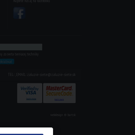
Nájdete nás aj na facebooku
 zo sveta tieniacej techniky
okračovať
TEL: , EMAIL: zaluzie-siete@zaluzie-siete.sk
webdesign
©
bart.sk