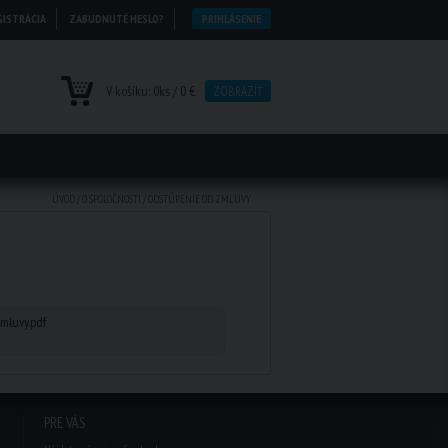
GISTRÁCIA
ZABUDNUTÉ HESLO?
PRIHLÁSENIE
V košíku:
0
ks /
0 €
ZOBRAZIŤ
ÚVOD
/
O SPOLOČNOSTI
/
ODSTÚPENIE OD ZMLUVY
mluvy.pdf
PRE VÁS