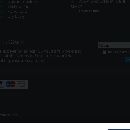
Nadrozmerné produkty
ZÁSADY SPRACÚVANIA OSOBNÝCH
ÚDAJOV
Spôsoby doručenia
Cookies Politika
Možnosti platby
Ceny dopravy
i na Váš email.
iniek zo sveta tieniacej techniky. E-mail budeme uchovávať max.
Áno chcem novinky
ť maximálne 2x do mesiaca. Z odberu noviniek sa môžete
P
sadách spracúvania osobných údajov
asom majiteľa.