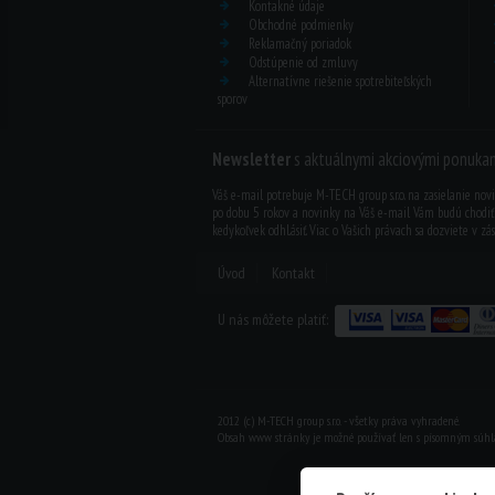
Kontakné údaje
Obchodné podmienky
Reklamačný poriadok
Odstúpenie od zmluvy
Alternatívne riešenie spotrebiteľských
sporov
Newsletter
s aktuálnymi akciovými ponukam
Váš e-mail potrebuje M-TECH group s.r.o. na zasielanie nov
po dobu 5 rokov a novinky na Váš e-mail Vám budú chodi
kedykoľvek odhl.ásiť. Viac o Vašich právach sa dozviete v
zá
Úvod
Kontakt
U nás môžete platiť:
2012 (c) M-TECH group s.r.o. - všetky práva vyhradené.
Obsah www stránky je možné používať len s písomným súhl