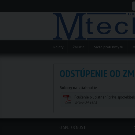
Rolety
Žalúzie
Siete proti hmyzu
M
ODSTÚPENIE OD ZM
Súbory na stiahnutie
Poučenie o uplatnení práva spotrebiteľ
Veľkosť:
24 441 B
O SPOLOČNOSTI