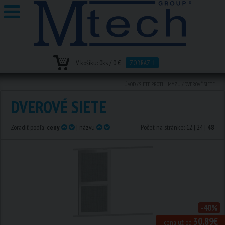
V košíku:
0
ks /
0 €
ZOBRAZIŤ
ÚVOD
/
SIETE PROTI HMYZU
/
DVEROVÉ SIETE
DVEROVÉ SIETE
Zoradiť podľa:
ceny
|
názvu
Počet na stránke:
12
|
24
|
48
-40%
30,89€
cena už od