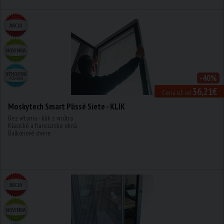
-40%
36,21€
Cena už od
Moskytech Smart Plissé Siete - KLIK
Bez vŕtania - klik z vnútra
Klasické a francúzske okná
Balkónové dvere