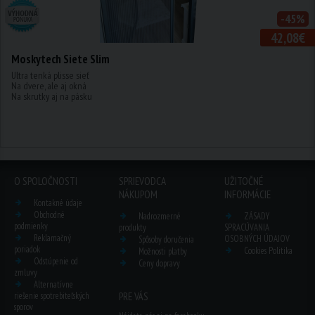
-45%
42,08€
Moskytech Siete Slim
Ultra tenká plisse sieť
Na dvere, ale aj okná
Na skrutky aj na pásku
O SPOLOČNOSTI
SPRIEVODCA
UŽITOČNÉ
NÁKUPOM
INFORMÁCIE
Kontakné údaje
Obchodné
Nadrozmerné
ZÁSADY
podmienky
produkty
SPRACÚVANIA
Reklamačný
OSOBNÝCH ÚDAJOV
Spôsoby doručenia
poriadok
Cookies Politika
Možnosti platby
Odstúpenie od
Ceny dopravy
zmluvy
Alternatívne
riešenie spotrebiteľských
PRE VÁS
sporov