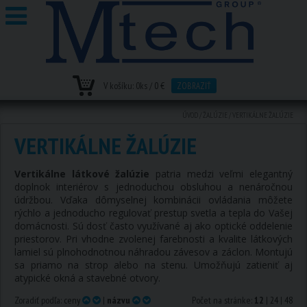
V košíku:
0
ks /
0 €
ZOBRAZIŤ
ÚVOD
/
ŽALÚZIE
/
VERTIKÁLNE ŽALÚZIE
VERTIKÁLNE ŽALÚZIE
Vertikálne látkové žalúzie
patria medzi veľmi elegantný
doplnok interiérov s jednoduchou obsluhou a nenáročnou
údržbou. Vďaka dômyselnej kombinácii ovládania môžete
rýchlo a jednoducho regulovať prestup svetla a tepla do Vašej
domácnosti. Sú dosť často využívané aj ako optické oddelenie
priestorov. Pri vhodne zvolenej farebnosti a kvalite látkových
lamiel sú plnohodnotnou náhradou závesov a záclon. Montujú
sa priamo na strop alebo na stenu. Umožňujú zatieniť aj
atypické okná a stavebné otvory.
Zoradiť podľa:
ceny
|
názvu
Počet na stránke:
12
|
24
|
48