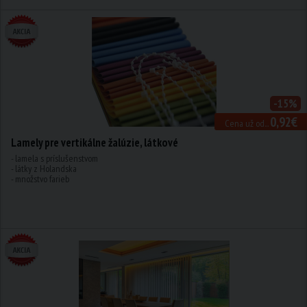
-15%
0,92€
Cena už od...
Lamely pre vertikálne žalúzie, látkové
- lamela s príslušenstvom
- látky z Holandska
- množstvo farieb