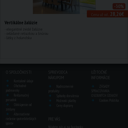
-30%
28,26€
Cena už od...
Vertikálne žalúzie
- elegantné zvislé žalúzie
- ovládané retiazkou a šnúrou
- látky z holandska
O SPOLOČNOSTI
SPRIEVODCA
UŽITOČNÉ
NÁKUPOM
INFORMÁCIE
Kontakné údaje
Obchodné
Nadrozmerné
ZÁSADY
podmienky
produkty
SPRACÚVANIA
Reklamačný
OSOBNÝCH ÚDAJOV
Spôsoby doručenia
poriadok
Cookies Politika
Možnosti platby
Odstúpenie od
Ceny dopravy
zmluvy
Alternatívne
riešenie spotrebiteľských
PRE VÁS
sporov
Nájdete nás aj na facebooku