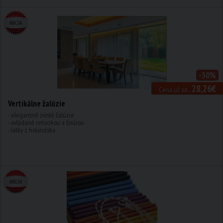
-30%
28,26€
Cena už od...
Vertikálne žalúzie
- elegantné zvislé žalúzie
- ovládané retiazkou a šnúrou
- látky z holandska