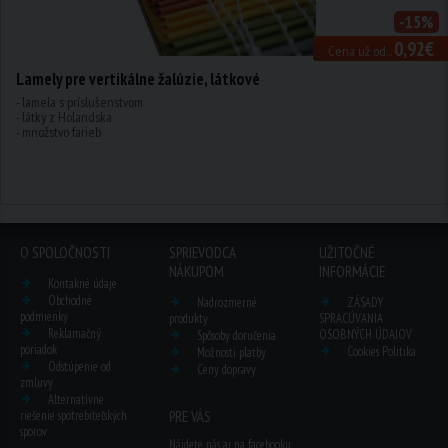
-15%
0,92€
Cena už od...
Lamely pre vertikálne žalúzie, látkové
- lamela s príslušenstvom
- látky z Holandska
- množstvo farieb
O SPOLOČNOSTI
SPRIEVODCA
UŽITOČNÉ
NÁKUPOM
INFORMÁCIE
Kontakné údaje
Obchodné
Nadrozmerné
ZÁSADY
podmienky
produkty
SPRACÚVANIA
Reklamačný
OSOBNÝCH ÚDAJOV
Spôsoby doručenia
poriadok
Cookies Politika
Možnosti platby
Odstúpenie od
Ceny dopravy
zmluvy
Alternatívne
riešenie spotrebiteľských
PRE VÁS
sporov
Nájdete nás aj na facebooku