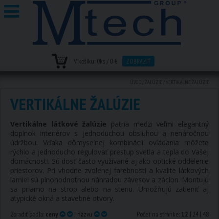
V košíku:
0
ks /
0 €
ZOBRAZIŤ
ÚVOD
/
ŽALÚZIE
/
VERTIKÁLNE ŽALÚZIE
VERTIKÁLNE ŽALÚZIE
Vertikálne látkové žalúzie
patria medzi veľmi elegantný
doplnok interiérov s jednoduchou obsluhou a nenáročnou
údržbou. Vďaka dômyselnej kombinácii ovládania môžete
rýchlo a jednoducho regulovať prestup svetla a tepla do Vašej
domácnosti. Sú dosť často využívané aj ako optické oddelenie
priestorov. Pri vhodne zvolenej farebnosti a kvalite látkových
lamiel sú plnohodnotnou náhradou závesov a záclon. Montujú
sa priamo na strop alebo na stenu. Umožňujú zatieniť aj
atypické okná a stavebné otvory.
Zoradiť podľa:
ceny
|
názvu
Počet na stránke:
12
|
24
|
48