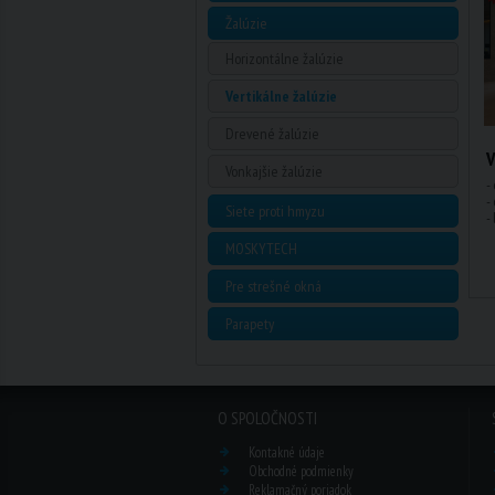
Žalúzie
Horizontálne žalúzie
Vertikálne žalúzie
Drevené žalúzie
V
Vonkajšie žalúzie
-
-
Siete proti hmyzu
-
MOSKYTECH
Pre strešné okná
Parapety
O SPOLOČNOSTI
Kontakné údaje
Obchodné podmienky
Reklamačný poriadok