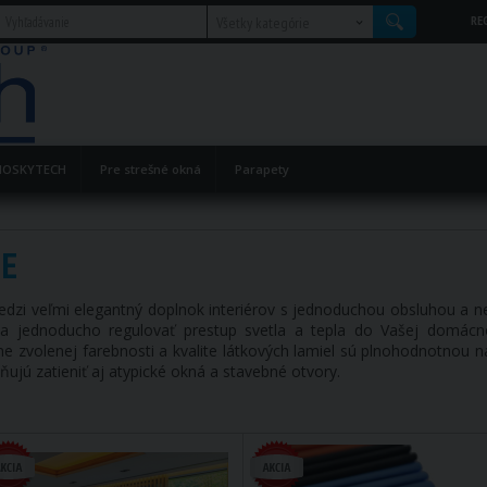
RE
Všetky kategórie
OSKYTECH
Pre strešné okná
Parapety
IE
edzi veľmi elegantný doplnok interiérov s jednoduchou obsluhou a 
 a jednoducho regulovať prestup svetla a tepla do Vašej domácno
dne zvolenej farebnosti a kvalite látkových lamiel sú plnohodnotnou
ujú zatieniť aj atypické okná a stavebné otvory.