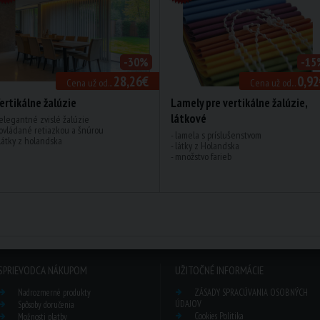
-30%
-15
28,26€
0,92
Cena už od...
Cena už od...
ertikálne žalúzie
Lamely pre vertikálne žalúzie,
látkové
 elegantné zvislé žalúzie
 ovládané retiazkou a šnúrou
- lamela s príslušenstvom
 látky z holandska
- látky z Holandska
- množstvo farieb
SPRIEVODCA NÁKUPOM
UŽITOČNÉ INFORMÁCIE
Nadrozmerné produkty
ZÁSADY SPRACÚVANIA OSOBNÝCH
ÚDAJOV
Spôsoby doručenia
Cookies Politika
Možnosti platby