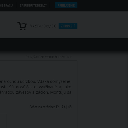
GISTRÁCIA
ZABUDNUTÉ HESLO?
PRIHLÁSENIE
V košíku:
0
ks /
0 €
ZOBRAZIŤ
ÚVOD
/
ŽALÚZIE
/
VERTIKÁLNE ŽALÚZIE
nenáročnou údržbou. Vďaka dômyselnej
sti. Sú dosť často využívané aj ako
 náhradou závesov a záclon. Montujú sa
Počet na stránke:
12
|
24
|
48