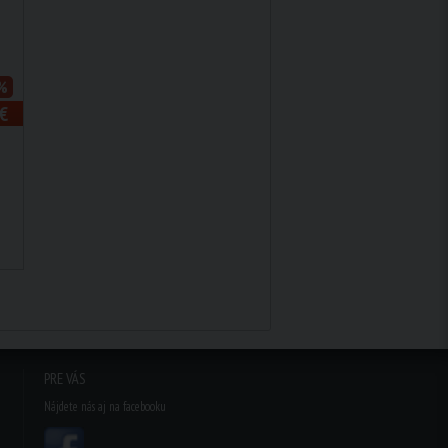
%
€
PRE VÁS
Nájdete nás aj na facebooku