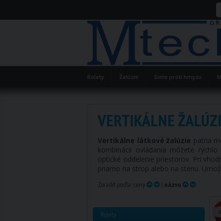
Rolety
Žalúzie
Siete proti hmyzu
M
VERTIKÁLNE ŽALÚZ
Vertikálne látkové žalúzie
patria m
kombinácii ovládania môžete rýchlo
optické oddelenie priestorov. Pri vho
priamo na strop alebo na stenu. Umožň
Zoradiť podľa:
ceny
|
názvu
Rolety