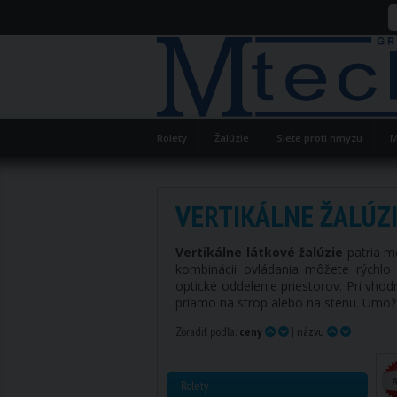
Rolety
Žalúzie
Siete proti hmyzu
M
VERTIKÁLNE ŽALÚZ
Vertikálne látkové žalúzie
patria m
kombinácii ovládania môžete rýchlo
optické oddelenie priestorov. Pri vho
priamo na strop alebo na stenu. Umožň
Zoradiť podľa:
ceny
|
názvu
Rolety