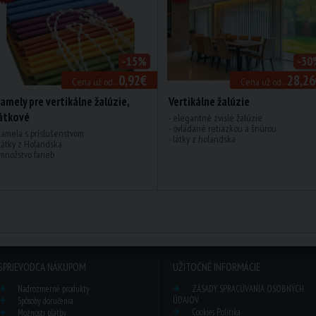
-15%
-30
0,92€
28,26
Cena už od...
Cena už od...
amely pre vertikálne žalúzie,
Vertikálne žalúzie
átkové
- elegantné zvislé žalúzie
- ovládané retiazkou a šnúrou
 lamela s príslušenstvom
- látky z holandska
 látky z Holandska
 množstvo farieb
SPRIEVODCA NÁKUPOM
UŽITOČNÉ INFORMÁCIE
Nadrozmerné produkty
ZÁSADY SPRACÚVANIA OSOBNÝCH
ÚDAJOV
Spôsoby doručenia
Cookies Politika
Možnosti platby