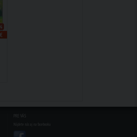
%
€
PRE VÁS
Nájdete nás aj na facebooku