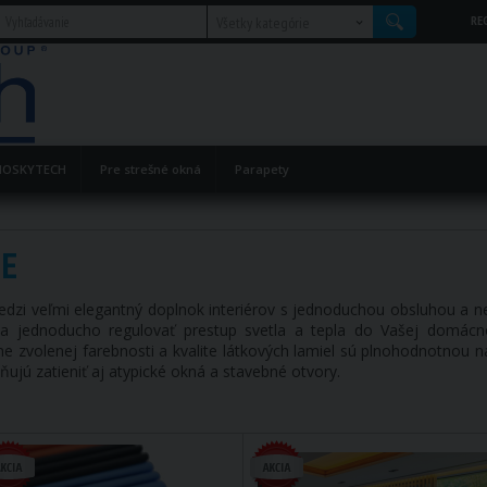
RE
Všetky kategórie
OSKYTECH
Pre strešné okná
Parapety
IE
edzi veľmi elegantný doplnok interiérov s jednoduchou obsluhou a 
 a jednoducho regulovať prestup svetla a tepla do Vašej domácno
dne zvolenej farebnosti a kvalite látkových lamiel sú plnohodnotnou
ujú zatieniť aj atypické okná a stavebné otvory.