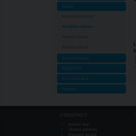
Žalúzie
Horizontálne žalúzie
Vertikálne žalúzie
Drevené žalúzie
L
Vonkajšie žalúzie
l
-
Siete proti hmyzu
-
-
MOSKYTECH
Pre strešné okná
Parapety
O SPOLOČNOSTI
Kontakné údaje
Obchodné podmienky
Reklamačný poriadok