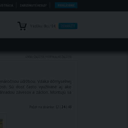
GISTRÁCIA
ZABUDNUTÉ HESLO?
PRIHLÁSENIE
V košíku:
0
ks /
0 €
ZOBRAZIŤ
ÚVOD
/
ŽALÚZIE
/
VERTIKÁLNE ŽALÚZIE
nenáročnou údržbou. Vďaka dômyselnej
sti. Sú dosť často využívané aj ako
 náhradou závesov a záclon. Montujú sa
Počet na stránke:
12
|
24
|
48