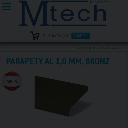
V košíku:
0
ks /
0 €
ZOBRAZIŤ
ÚVOD
/
PARAPETY
/
VONKAJŠIE PARAPETY
PARAPETY AL 1,0 MM, BRONZ