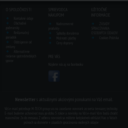
O SPOLOČNOSTI
SPRIEVODCA
UŽITOČNÉ
NÁKUPOM
INFORMÁCIE
Kontakné údaje
Obchodné
Nadrozmerné
ZÁSADY
podmienky
produkty
SPRACÚVANIA
Reklamačný
OSOBNÝCH ÚDAJOV
Spôsoby doručenia
poriadok
Cookies Politika
Možnosti platby
Odstúpenie od
Ceny dopravy
zmluvy
Alternatívne
riešenie spotrebiteľských
PRE VÁS
sporov
Nájdete nás aj na facebooku
Newsletter
s aktuálnymi akciovými ponukami na Váš email.
Váš e-mail potrebuje M-TECH group s.r.o. na zasielanie noviniek zo sveta tieniacej techniky.
E-mail budeme uchovávať max. po dobu 5 rokov a novinky na Váš e-mail Vám budú chodiť
maximálne 2x do mesiaca. Z odberu noviniek sa môžete kedykoľvek odhl.ásiť. Viac o Vašich
právach sa dozviete v
zásadách spracúvania osobných údajov