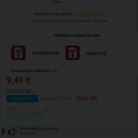
Share
Hodnotenie produktu
Hodnotiť produkty môžu len
prihlásení užívatelia
.
Produkt je vyrábaný na mieru
Zameranie pre odborníkov >>>
9,49 €
Cena už od...
pôvodne:
15,82 €
ZĽAVA 40%
Sledovať cenu
Dĺžka:
cm
Šírka (hĺbka) parapetu
nezvolené