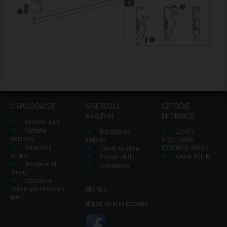
O SPOLOČNOSTI
SPRIEVODCA
UŽITOČNÉ
NÁKUPOM
INFORMÁCIE
Kontakné údaje
Obchodné
Nadrozmerné
ZÁSADY
podmienky
produkty
SPRACÚVANIA
Reklamačný
OSOBNÝCH ÚDAJOV
Spôsoby doručenia
poriadok
Cookies Politika
Možnosti platby
Odstúpenie od
Ceny dopravy
zmluvy
Alternatívne
riešenie spotrebiteľských
PRE VÁS
sporov
Nájdete nás aj na facebooku