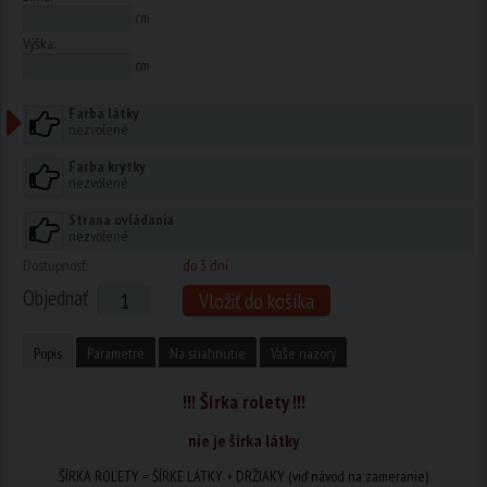
cm
Výška:
cm
Farba látky
nezvolené
Farba krytky
nezvolené
Strana ovládania
nezvolené
Dostupnosť:
do 3 dní
Objednať
Vložiť do košíka
Popis
Parametre
Na stiahnutie
Vaše názory
!!! Šírka rolety !!!
nie je šírka látky
ŠÍRKA ROLETY = ŠÍRKE LÁTKY + DRŽIAKY (viď návod na zameranie)