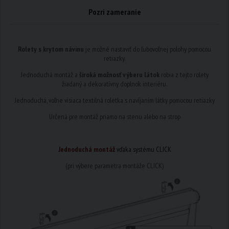
Pozri zameranie
Rolety s krytom návinu
je možné nastaviť do ľubovoľnej polohy pomocou
retiazky.
Jednoduchá montáž a
široká možnosť výberu látok
robia z tejto rolety
žiadaný a dekoratívny doplnok interiéru.
Jednoduchá, voľne visiaca textilná roletka s navíjaním látky pomocou retiazky
Určená pre montáž priamo na stenu alebo na strop
Jednoduchá montáž
vďaka systému CLICK
(pri výbere parametra montáže CLICK)