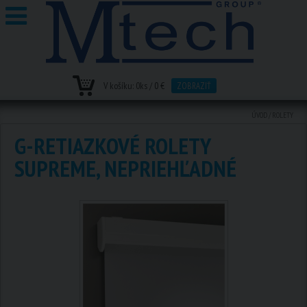
V košíku:
0
ks /
0 €
ZOBRAZIŤ
ÚVOD
/
ROLETY
G-RETIAZKOVÉ ROLETY
SUPREME, NEPRIEHĽADNÉ