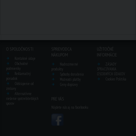
O SPOLOČNOSTI
SPRIEVODCA
UŽITOČNÉ
NÁKUPOM
INFORMÁCIE
Kontakné údaje
Obchodné
Nadrozmerné
ZÁSADY
podmienky
produkty
SPRACÚVANIA
Reklamačný
OSOBNÝCH ÚDAJOV
Spôsoby doručenia
poriadok
Cookies Politika
Možnosti platby
Odstúpenie od
Ceny dopravy
zmluvy
Alternatívne
riešenie spotrebiteľských
PRE VÁS
sporov
Nájdete nás aj na facebooku