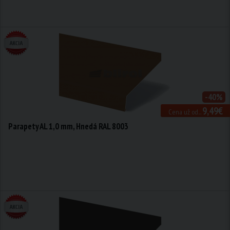
-40%
9,49€
Cena už od...
Parapety AL 1,0 mm, Hnedá RAL 8003