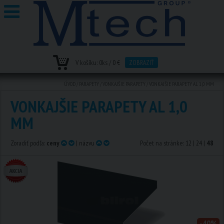
V košíku:
0
ks /
0 €
ZOBRAZIŤ
ÚVOD
/
PARAPETY
/
VONKAJŠIE PARAPETY
/
VONKAJŠIE PARAPETY AL 1,0 MM
VONKAJŠIE PARAPETY AL 1,0
MM
Zoradiť podľa:
ceny
|
názvu
Počet na stránke:
12
|
24
|
48
-40%