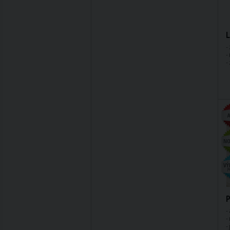
L
-
-
-
P
-
-
-