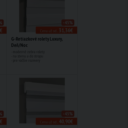
%
-45%
€
31,36€
Cena už od...
G-Retiazkové rolety Luxury,
Deň/Noc
- moderné zebra rolety
- na stenu a do stropu
- pre väčšie rozmery
%
-45%
€
40,90€
Cena už od...