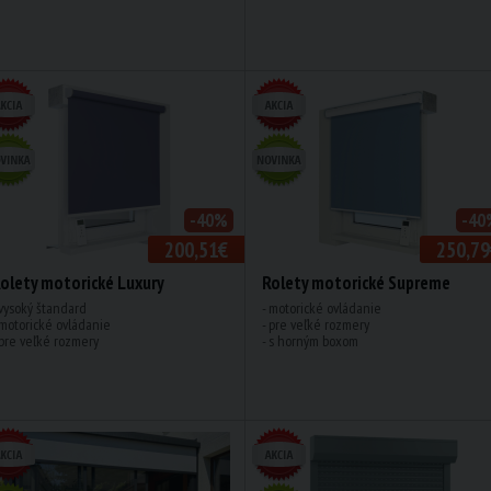
-40%
-40
200,51€
250,79
olety motorické Luxury
Rolety motorické Supreme
 vysoký štandard
- motorické ovládanie
 motorické ovládanie
- pre veľké rozmery
 pre veľké rozmery
- s horným boxom