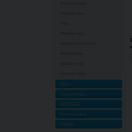
Retiazkové rolety
Pružinové rolety
Plissé
Motorické rolety
G
Rolety pre strešné okná
n
Rolety Deň Noc
-
-
-
Vonkajšie rolety
Screenové rolety
Žalúzie
Siete proti hmyzu
MOSKYTECH
Pre strešné okná
Parapety