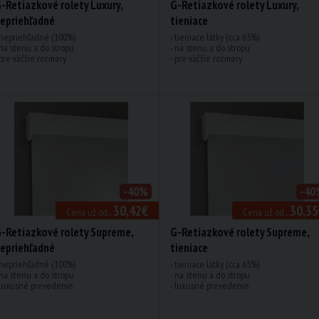
-Retiazkové rolety Luxury,
G-Retiazkové rolety Luxury,
epriehľadné
tieniace
 nepriehľadné (100%)
- tieniace látky (cca 65%)
 na stenu a do stropu
- na stenu a do stropu
 pre väčšie rozmery
- pre väčšie rozmery
-40%
-40
30,42€
30,35
Cena už od...
Cena už od...
-Retiazkové rolety Supreme,
G-Retiazkové rolety Supreme,
epriehľadné
tieniace
 nepriehľadné (100%)
- tieniace látky (cca 65%)
 na stenu a do stropu
- na stenu a do stropu
 luxusné prevedenie
- luxusné prevedenie