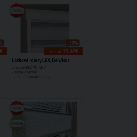
%
-50%
€
25,47€
cena od..
Látkové rolety LUX, Deň/Noc
závesné BEZ VŔTANIA
- roleta v kazete
- zebra pruhované rolety