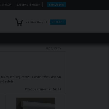
GISTRÁCIA
ZABUDNUTÉ HESLO?
PRIHLÁSENIE
V košíku:
0
ks /
0 €
ZOBRAZIŤ
ÚVOD
/
ROLETY
 tak vyladiť svoj interiér a dodať vášmu domovu
rové
rolety
.
Počet na stránke:
12
|
24
|
48