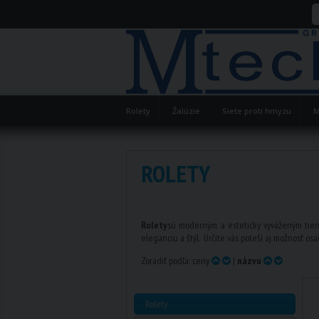
Rolety
Žalúzie
Siete proti hmyzu
M
ROLETY
Rolety
sú moderným a esteticky vyváženým tieni
eleganciu a štýl. Určite vás poteší aj možnosť o
Zoradiť podľa:
ceny
|
názvu
Rolety