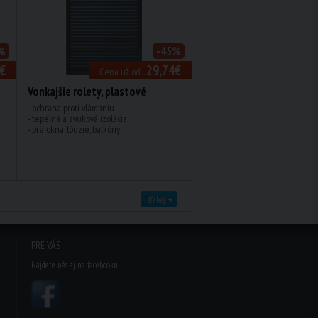
%
-45%
€
29,74€
Cena už od...
Vonkajšie rolety, plastové
- ochrana proti vlámaniu
- tepelná a zvuková izolácia
- pre okná, lódzie, balkóny
ďalej
PRE VÁS
Nájdete nás aj na facebooku