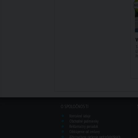
V
T
Ú
P
O SPOLOČNOSTI
Kontakné údaje
Obchodné podmienky
Reklamačný poriadok
Odstúpenie od zmluvy
Alternatívne riešenie spotrebiteľských