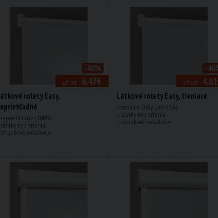
-40%
-40
6,47€
4,61
už od ...
už od ...
átkové rolety Easy,
Látkové rolety Easy, tieniace
epriehľadné
- tieniace látky (cca 65%)
- roletky bez vŕtania
 nepriehľadné (100%)
- retiazkové ovládanie
 roletky bez vŕtania
 retiazkové ovládanie