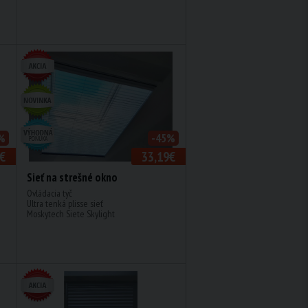
%
-45%
€
33,19€
Sieť na strešné okno
Ovládacia tyč
Ultra tenká plisse sieť
Moskytech Siete Skylight