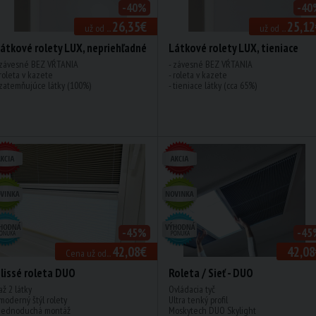
-40%
-40
26,35€
25,12
už od ...
už od ...
átkové rolety LUX, nepriehľadné
Látkové rolety LUX, tieniace
 závesné BEZ VŔTANIA
- závesné BEZ VŔTANIA
 roleta v kazete
- roleta v kazete
 zatemňujúce látky (100%)
- tieniace látky (cca 65%)
-45%
-45
42,08€
42,08
Cena už od...
lissé roleta DUO
Roleta / Sieť - DUO
 až 2 látky
Ovládacia tyč
 moderný štýl rolety
Ultra tenký profil
 jednoduchá montáž
Moskytech DUO Skylight