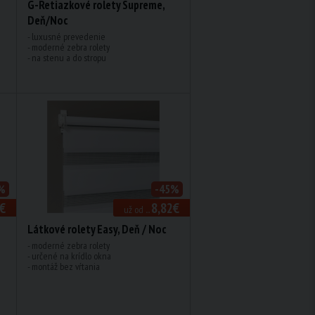
G-Retiazkové rolety Supreme,
Deň/Noc
- luxusné prevedenie
- moderné zebra rolety
- na stenu a do stropu
%
-45%
€
8,82€
už od ...
Látkové rolety Easy, Deň / Noc
- moderné zebra rolety
- určené na krídlo okna
- montáž bez vŕtania