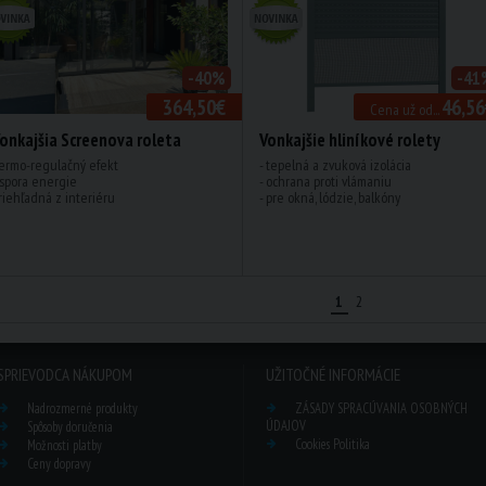
-40%
-41
364,50€
46,56
Cena už od...
onkajšia Screenova roleta
Vonkajšie hliníkové rolety
ermo-regulačný efekt
- tepelná a zvuková izolácia
spora energie
- ochrana proti vlámaniu
riehľadná z interiéru
- pre okná, lódzie, balkóny
1
2
SPRIEVODCA NÁKUPOM
UŽITOČNÉ INFORMÁCIE
Nadrozmerné produkty
ZÁSADY SPRACÚVANIA OSOBNÝCH
ÚDAJOV
Spôsoby doručenia
Cookies Politika
Možnosti platby
Ceny dopravy