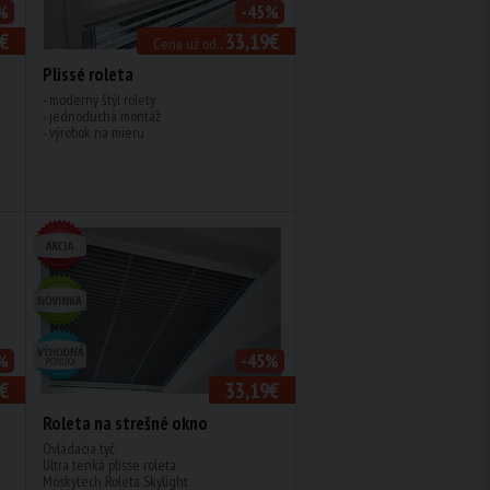
%
-45%
€
33,19€
Cena už od...
Plissé roleta
- moderný štýl rolety
- jednoduchá montáž
- výrobok na mieru
%
-45%
€
33,19€
Roleta na strešné okno
Ovládacia tyč
Ultra tenká plisse roleta
Moskytech Roleta Skylight