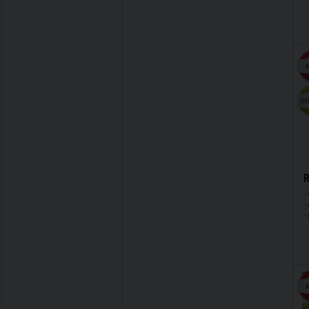
R
-
-
-