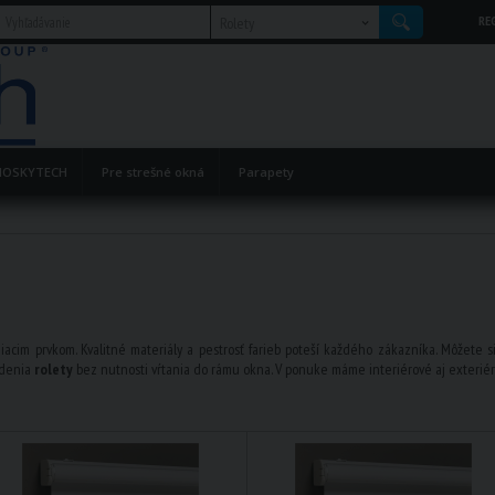
RE
Rolety
OSKYTECH
Pre strešné okná
Parapety
acim prvkom. Kvalitné materiály a pestrosť farieb poteší každého zákazníka. Môžete si
sadenia
rolety
bez nutnosti vŕtania do rámu okna. V ponuke máme interiérové aj exterié