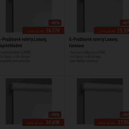
-40%
-40
26,77€
25,39
Cena už od...
Cena už od...
-Pružinové rolety Luxury,
G-Pružinové rolety Luxury,
epriehľadné
tieniace
 nepriehľadné (100%)
- tieniace látky (cca 65%)
 na stenu a do stropu
- na stenu a do stropu
 luxusné prevedenie
- pre väčšie rozmery
-40%
-40
30,89€
27,93
cena už od ...
cena už od ...